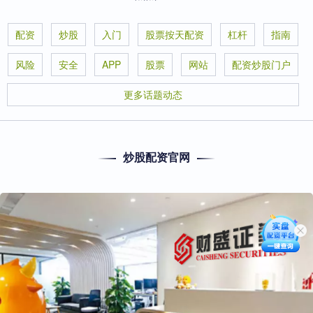
配资
炒股
入门
股票按天配资
杠杆
指南
风险
安全
APP
股票
网站
配资炒股门户
更多话题动态
炒股配资官网