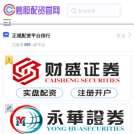
正规配资平台排行
更多
已收录
999
+家平台