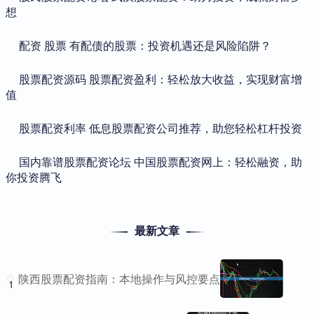
想
​配资 股票 有配债的股票：投资机遇还是风险陷阱？
​股票配资源码 股票配资盈利：轻松放大收益，实现财富增
值
​股票配资利率 低息股票配资公司推荐，助您轻松杠杆投资
​国内靠谱股票配资论坛 中国股票配资网上：轻松融资，助
你投资腾飞
最新文章
陕西股票配资指南：本地操作与风控要点
1