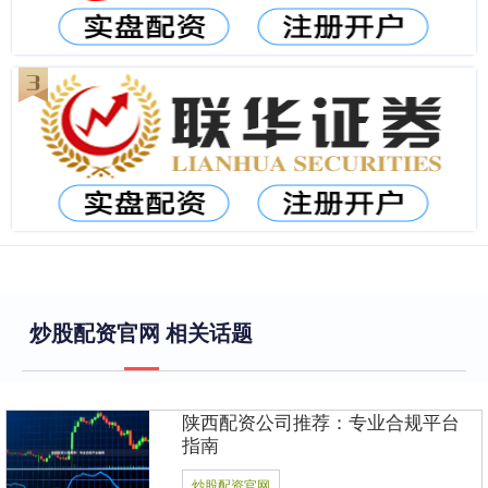
炒股配资官网 相关话题
陕西配资公司推荐：专业合规平台
指南
炒股配资官网