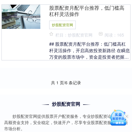
求的增加，各类配资公司层出不穷，如何
股票配资月配平台推荐，低门槛高
从中筛选出合规、....
杠杆灵活操作
炒股配资官网
栏目：炒股配资官网
阅读：165
## 股票配资月配平台推荐：低门槛高杠
杆灵活操作，开启高效投资新路径 在瞬息
万变的股票市场中，资金是投资者把握机
遇的关键。股票配资，作为一种灵活的资
金杠杆工具，....
共 1 页/6 条记录
炒股配资官网
炒股配资官网提供股票开户配资服务，专业炒股配资论坛。低息
高额资金支持，安全稳定，快速开户，尽享专业股票配资服务和最新
市场分析。