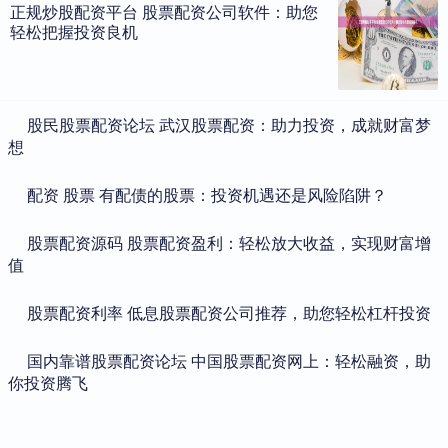
正规炒股配资平台 股票配资公司软件：助您
轻松把握投资良机
​股民股票配资论坛 武汉股票配资：助力投资，成就财富梦
想
​配资 股票 有配债的股票：投资机遇还是风险陷阱？
​股票配资源码 股票配资盈利：轻松放大收益，实现财富增
值
​股票配资利率 低息股票配资公司推荐，助您轻松杠杆投资
​国内靠谱股票配资论坛 中国股票配资网上：轻松融资，助
你投资腾飞