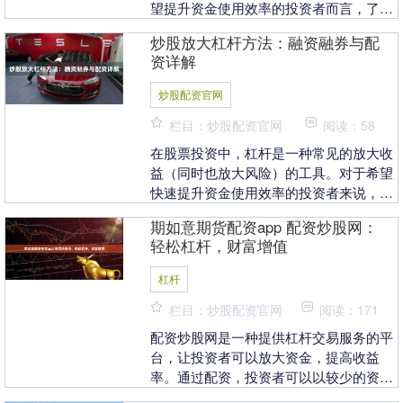
望提升资金使用效率的投资者而言，了解
如何通过正规渠道进行杠杆操作，并掌握
炒股放大杠杆方法：融资融券与配
相关注意事项至关....
资详解
炒股配资官网
栏目：炒股配资官网
阅读：58
在股票投资中，杠杆是一种常见的放大收
益（同时也放大风险）的工具。对于希望
快速提升资金使用效率的投资者来说，了
解并合理运用杠杆方法至关重要。目前，
期如意期货配资app 配资炒股网：
市场上主流的杠杆....
轻松杠杆，财富增值
杠杆
栏目：炒股配资官网
阅读：171
配资炒股网是一种提供杠杆交易服务的平
台，让投资者可以放大资金，提高收益
率。通过配资，投资者可以以较少的资金
撬动更大的资金期如意期货配资app，从