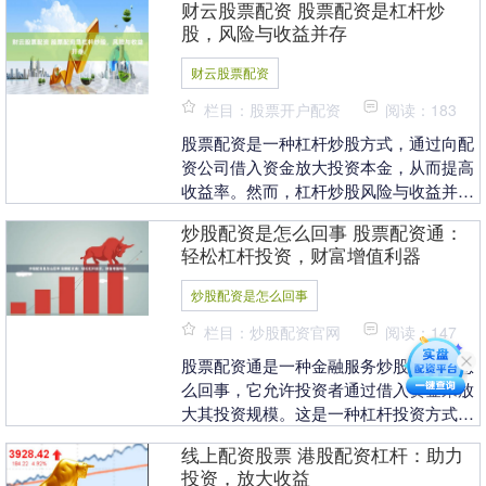
财云股票配资 股票配资是杠杆炒
而获得更高的回报....
股，风险与收益并存
财云股票配资
栏目：股票开户配资
阅读：183
股票配资是一种杠杆炒股方式，通过向配
资公司借入资金放大投资本金，从而提高
收益率。然而，杠杆炒股风险与收益并存
财云股票配资，投资者需要谨慎操作。 配
炒股配资是怎么回事 股票配资通：
资是借贷资金进....
轻松杠杆投资，财富增值利器
炒股配资是怎么回事
栏目：炒股配资官网
阅读：147
股票配资通是一种金融服务炒股配资是怎
么回事，它允许投资者通过借入资金来放
大其投资规模。这是一种杠杆投资方式，
可以帮助投资者在资金有限的情况下获得
线上配资股票 港股配资杠杆：助力
更高的收益。 *....
投资，放大收益