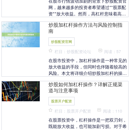
在股市行情波动加剧的背景下炒股配资官
网，越来越多的投资者希望通过**股票配
资**放大收益。然而，高杠杆意味着高风
险，选择一个**安全合规**的配资平台至
炒股加杠杆操作方法与风险控制指
关重要。....
南
炒股配资官网
栏目：炒股配资论坛
阅读：57
在股市投资中，加杠杆操作是一种常见的
放大收益的手段，但同时也伴随着较高的
风险。本文将详细介绍炒股加杠杆的操作
方法炒股配资官网，并提供关键的风险控
炒股如何加杠杆操作？详解正规渠
制策略，帮助投资....
道与注意事项
股票开户配资
栏目：股票开户配资
阅读：110
在股票投资中，杠杆操作是一把双刃剑，
既能放大收益，也可能加剧亏损。对于希