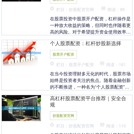
栏目：炒股配资官网
阅读：95
在股票投资中股票开户配资，杠杆操作是
一种放大收益的策略，但同时也伴随着更
高的风险。对于希望提升资金使用效率的
投资者而言，了解融资融券和配资这两种
个人股票配资：杠杆炒股新选择
常见的杠杆工具至....
股票开户配资
栏目：股票开户配资
阅读：161
在当今投资理财多元化的时代，股票市场
始终是投资者关注的焦点。随着金融创新
的不断推进，一种名为“个人股票配资”的
投资方式逐渐进入大众视野，为有经验的
高杠杆股票配资平台推荐｜安全合
投资者提供了杠....
规
炒股配资官网
栏目：炒股配资官网
阅读：110