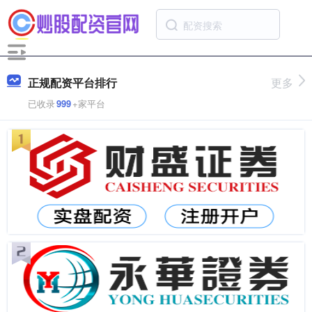
正规配资平台排行
更多
已收录
999
+家平台