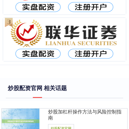
炒股配资官网 相关话题
炒股加杠杆操作方法与风险控制指
南
炒股配资官网