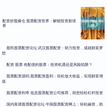
配资炒股爆仓 股票配资世界：解锁投资新境
界
​股民股票配资论坛 武汉股票配资：助力投资，成就财富梦
想
​配资 股票 有配债的股票：投资机遇还是风险陷阱？
​股票配资源码 股票配资盈利：轻松放大收益，实现财富增
值
​股票配资利率 低息股票配资公司推荐，助您轻松杠杆投资
​国内靠谱股票配资论坛 中国股票配资网上：轻松融资，助