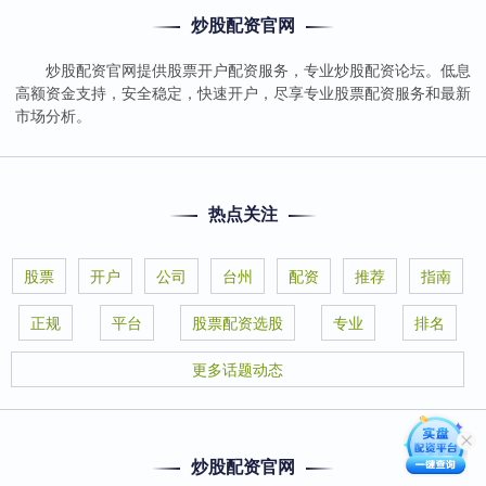
炒股配资官网
炒股配资官网提供股票开户配资服务，专业炒股配资论坛。低息
高额资金支持，安全稳定，快速开户，尽享专业股票配资服务和最新
市场分析。
热点关注
股票
开户
公司
台州
配资
推荐
指南
正规
平台
股票配资选股
专业
排名
更多话题动态
炒股配资官网