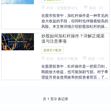
栏目：炒股配资论坛
阅读：57
在股市投资中，加杠杆操作是一种常见的
放大收益的手段，但同时也伴随着较高的
风险。本文将详细介绍炒股加杠杆的操作
方法炒股配资官网，并提供关键的风险控
炒股如何加杠杆操作？详解正规渠
制策略，帮助投资....
道与注意事项
股票开户配资
栏目：股票开户配资
阅读：110
在股票投资中，杠杆操作是一把双刃剑，
既能放大收益，也可能加剧亏损。对于希
望提升资金使用效率的投资者而言，了解
如何通过正规渠道进行杠杆操作，并掌握
相关注意事项至关....
共 1 页/2 条记录