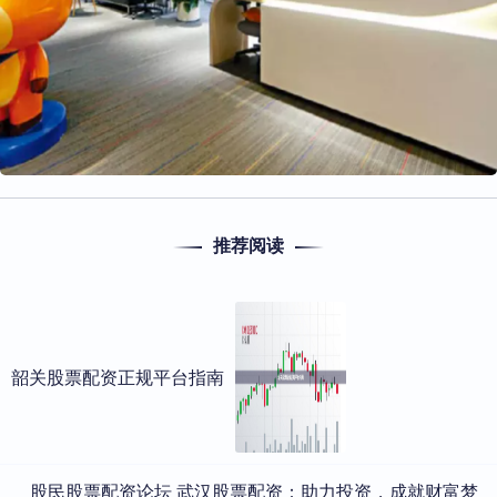
推荐阅读
韶关股票配资正规平台指南
​股民股票配资论坛 武汉股票配资：助力投资，成就财富梦