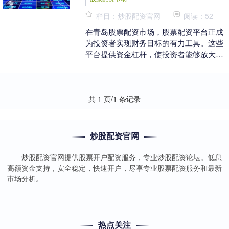
栏目：炒股配资官网
阅读：52
在青岛股票配资市场，股票配资平台正成
为投资者实现财务目标的有力工具。这些
平台提供资金杠杆，使投资者能够放大其
投资组合，从而增加潜在收益。 我们拥有
完善的风控体系....
共 1 页/1 条记录
炒股配资官网
炒股配资官网提供股票开户配资服务，专业炒股配资论坛。低息
高额资金支持，安全稳定，快速开户，尽享专业股票配资服务和最新
市场分析。
热点关注