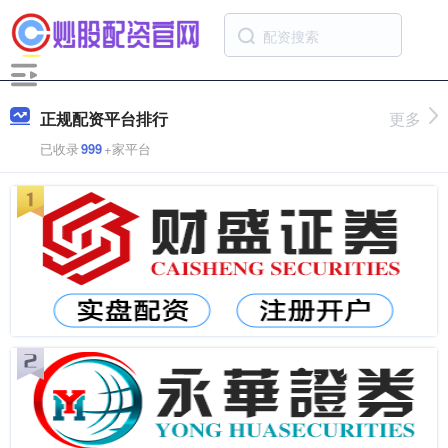
正规配资平台排行
更多
已收录
999
+家平台