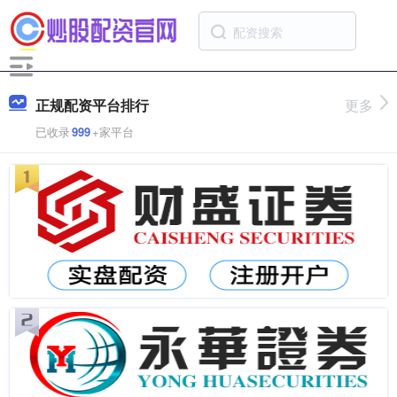
正规配资平台排行
更多
已收录
999
+家平台