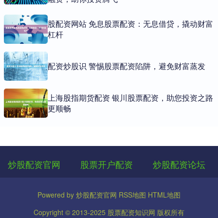
股配资网站 免息股票配资：无息借贷，撬动财富
杠杆
配资炒股识 警惕股票配资陷阱，避免财富蒸发
上海股指期货配资 银川股票配资，助您投资之路
更顺畅
炒股配资官网
股票开户配资
炒股配资论坛
Powered by
炒股配资官网
RSS地图
HTML地图
Copyright
© 2013-2025
股票配资知识网
版权所有