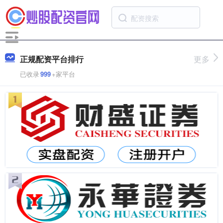
正规配资平台排行
更多
已收录
999
+家平台