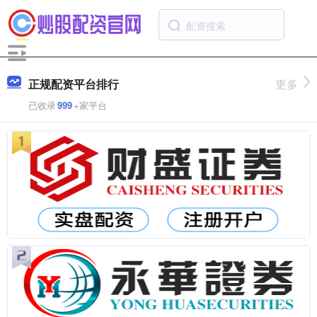
正规配资平台排行
更多
已收录
999
+家平台