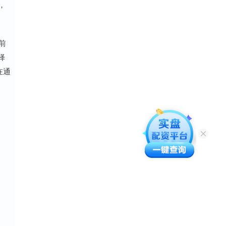
，
前
择
在通