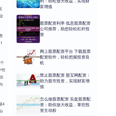
利：轻松放大收益，实现财
富增值
至
业
股票配资利率 低息股票配资
公司推荐，助您轻松杠杆投
资
数
1
网上股票配资平台 下载股票
配资软件，轻松把握投资良
机
0个
中性
禁止股票配资 股宝网配资：
佳
助力股市投资，实现财富增
向
值
怎么做股票配资 实盘股票配
报4
资：助你放大收益，掌控投
资主动权
成分