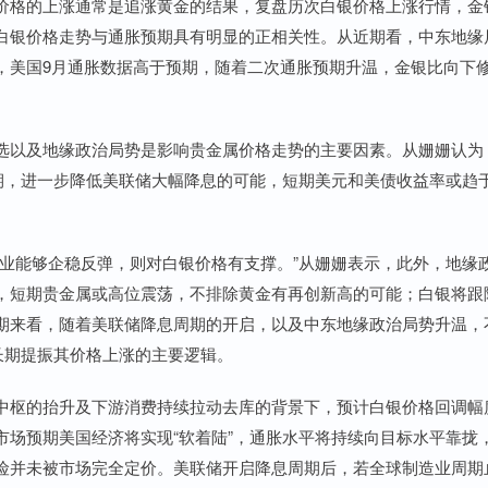
格的上涨通常是追涨黄金的结果，复盘历次白银价格上涨行情，金
白银价格走势与通胀预期具有明显的正相关性。从近期看，中东地缘
，美国9月通胀数据高于预期，随着二次通胀预期升温，金银比向下
以及地缘政治局势是影响贵金属价格走势的主要因素。从姗姗认为
预期，进一步降低美联储大幅降息的可能，短期美元和美债收益率或趋
能够企稳反弹，则对白银价格有支撑。”从姗姗表示，此外，地缘
，短期贵金属或高位震荡，不排除黄金有再创新高的可能；白银将跟
期来看，随着美联储降息周期的开启，以及中东地缘政治局势升温，
长期提振其价格上涨的主要逻辑。
枢的抬升及下游消费持续拉动去库的背景下，预计白银价格回调幅
市场预期美国经济将实现“软着陆”，通胀水平将持续向目标水平靠拢
险并未被市场完全定价。美联储开启降息周期后，若全球制造业周期