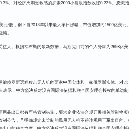
.3%。对经济周期更敏感的罗素2000小盘股指数收涨0.23%。恐慌
美元/股，创下自2013年以来最大单日涨幅，市值增加约1500亿美元
涨幅。
人。根据福布斯的最新数据，马斯克目前的个人身家为2698亿美
输俄罗斯远程攻击无人机的两家中国实体和一家俄罗斯实体。对此
言人表示，中方坚决反对没有国际法依据和联合国安理会授权的单边制
用品出口都有严格管制措施，要求企业依法合规开展相关管制物项
管制公告，且明确规定未管制的民用无人机不得违规用于军事目的。
法出口的稽查力度。中方坚决反对没有国际法依据和联合国安理会授