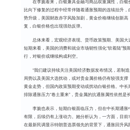
在李旎看来，白银兼具金融与商品双重属性，白银价
比向下修复的过程中经常伴随着通胀预期的连续抬升，
势升级，美国财政赤字风险加剧，黄金价格继续创新高
复，白银价格也出现强劲反弹。
总体来看，宏观经济表现、货币政策预期、美国大选
短期来看，美国的消费和就业市场韧性强化“软着陆”
行，对银价或继续构成利空。
“我们建议持续关注美国经济数据发布情况，若制造业
局势以及美国大选扰动，或对贵金属价格仍有较强支撑
黄金走势，但国内政策预期变动或扰动白银价格。中长
排除通胀压力“卷土重来”，贵金属的抗通胀属性依然是
李旎也表示，短期白银面临压力，但在中长期通胀中
有限，后续仍有上涨动力。她分析认为，一方面，目前
在最新民调显示特朗普选票领先的背景下，通胀回升风