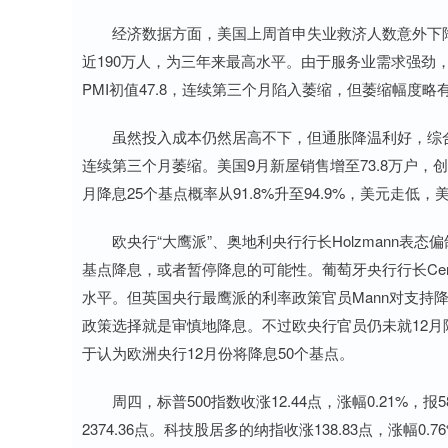
经济数据方面，美国上周首申失业救济人数意外下降至
近190万人，为三年来最高水平。由于服务业需求强劲，美国
PMI初值47.8，连续第三个月陷入萎缩，但萎缩幅度
虽然投入成本仍然居高不下，但通胀降温利好，综合
连续第三个月萎缩。美国9月新屋销售增至73.8万户，创
月降息25个基点概率从91.8%升至94.9%，美元走低
欧央行“大鹰派”、奥地利央行行长Holzmann表态
基点降息，或者暂停降息的可能性。葡萄牙央行行长Ce
水平。但英国央行最鹰派的利率政策官员Mann对支持降
政策选择就是审慎地降息。不过欧央行官员仍未就12
于认为欧洲央行12月份将降息50个基点。
周四，标普500指数收涨12.44点，涨幅0.21%，报58
2374.36点。科技股居多的纳指收涨138.83点，涨幅0.7