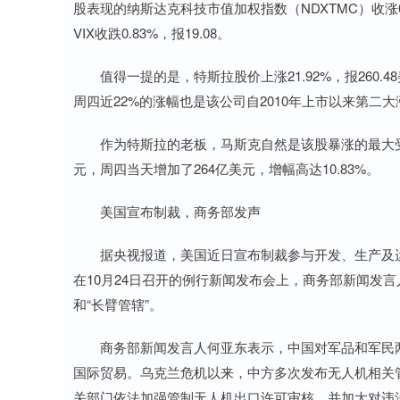
股表现的纳斯达克科技市值加权指数（NDXTMC）收涨0
VIX收跌0.83%，报19.08。
值得一提的是，特斯拉股价上涨21.92%，报260.48
周四近22%的涨幅也是该公司自2010年上市以来第二大
作为特斯拉的老板，马斯克自然是该股暴涨的最大受益
元，周四当天增加了264亿美元，增幅高达10.83%。
美国宣布制裁，商务部发声
据央视报道，美国近日宣布制裁参与开发、生产及运
在10月24日召开的例行新闻发布会上，商务部新闻发
和“长臂管辖”。
商务部新闻发言人何亚东表示，中国对军品和军民两
国际贸易。乌克兰危机以来，中方多次发布无人机相关
关部门依法加强管制无人机出口许可审核，并加大对违