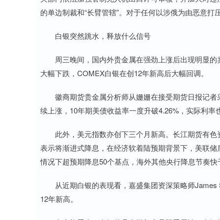
的单边制裁和“长臂管辖”。对于任何以涉俄为由恶意打
白银突然跳水，释放什么信号
周三晚间，国内外贵金属在强劲上涨后出现明显的卖
大幅下跌，COMEX白银在创12年新高后大幅回调。
徽商期货贵金属分析师从姗姗在接受期货日报记者采
续上涨，10年期美债收益率一度升破4.26%，实际利
此外，美元指数亦创下三个月新高。长江期货有色资
表示将渐进式降息，在经济软着陆预期背景下，美联储
情况下超预期降息50个基点，海外其他央行降息节奏
从近期白银的表现看，嘉盛集团资深策略师James S
12年新高。