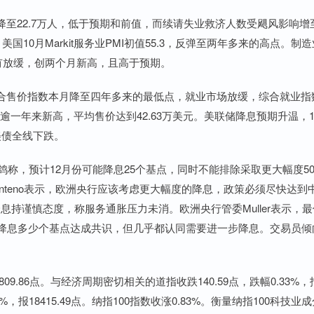
22.7万人，低于预期和前值，而续请失业救济人数受飓风影响增
10月Markit服务业PMI初值55.3，反弹至两年多来的高点。制造
略有放缓，创两个月新高，且高于预期。
售价指数本月降至四年多来的最低点，就业市场放缓，综合就业指
逾一年来新高，平均售价达到42.63万美元。美联储降息预期升温，1
，美债全线下跌。
偏鸽称，预计12月份可能降息25个基点，同时不能排除采取更大幅度5
nteno表示，欧洲央行应该考虑更大幅度的降息，政策必须尽快达到
息持谨慎态度，称服务通胀压力未消。欧洲央行管委Muller表示，最
月降息多少个基点达成共识，但几乎都认同需要进一步降息。交易员倾
09.86点。与经济周期密切相关的道指收跌140.59点，跌幅0.33%，
6%，报18415.49点。纳指100指数收涨0.83%。衡量纳指100科技业